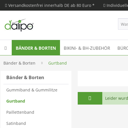
Versandkostenfrei innerhalb DE ab 80 Euro *
Individuel
BÄNDER & BORTEN
BIKINI- & BH-ZUBEHÖR
BÜRO
Bänder & Borten
Gurtband
Bänder & Borten
Gummiband & Gummilitze
Leider wurd
Gurtband
Paillettenband
Satinband